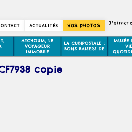
J’aimer
CONTACT
ACTUALITÉS
VOS PHOTOS
T,
ATCHOUM, LE
MUSÉE 
LA CUBIPOSTALE :
A
VOYAGEUR
VI
BONS BAISERS DE
IMMOBILE
QUOTID
CF7938 copie