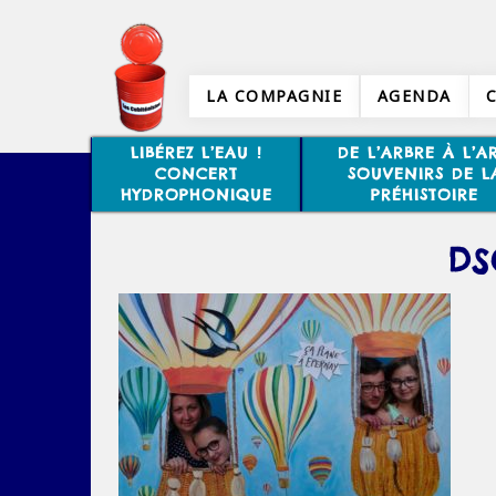
LA COMPAGNIE
AGENDA
LIBÉREZ L’EAU !
DE L’ARBRE À L’AR
CONCERT
SOUVENIRS DE L
HYDROPHONIQUE
PRÉHISTOIRE
DS