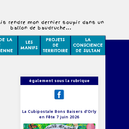
ais rendre mon dernier soupir dans un
ballon de baudruche...
DE LA
PROJETS
LA
LES
E
DE
CONSCIENCE
MANIFS
IENNE
TERRITOIRE
DE SULTAN
également sous la rubrique
La Cubipostale Bons Baisers d’Orly
en Fête 7 juin 2026