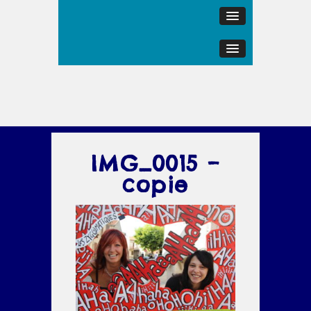
IMG_0015 –
copie