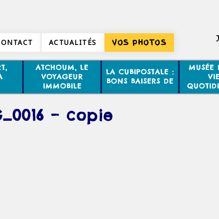
CONTACT
ACTUALITÉS
VOS PHOTOS
T,
ATCHOUM, LE
MUSÉE 
LA CUBIPOSTALE :
A
VOYAGEUR
VI
BONS BAISERS DE
IMMOBILE
QUOTID
_0016 – copie