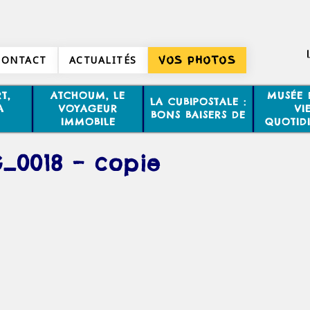
CONTACT
ACTUALITÉS
VOS PHOTOS
T,
ATCHOUM, LE
MUSÉE 
LA CUBIPOSTALE :
A
VOYAGEUR
VI
BONS BAISERS DE
IMMOBILE
QUOTID
_0018 – copie