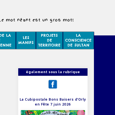
Le mot néant est un gros mot!
DE LA
PROJETS
LA
LES
E
DE
CONSCIENCE
MANIFS
IENNE
TERRITOIRE
DE SULTAN
également sous la rubrique
La Cubipostale Bons Baisers d’Orly
en Fête 7 juin 2026