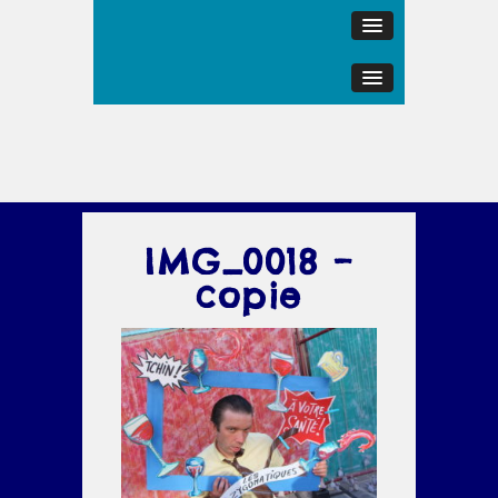
IMG_0018 –
copie