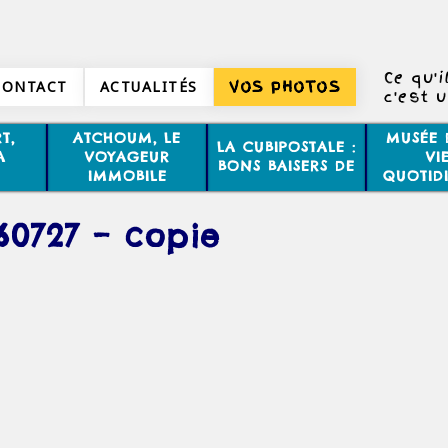
Ce qu'i
CONTACT
ACTUALITÉS
VOS PHOTOS
c'est 
l'éte
T,
ATCHOUM, LE
MUSÉE 
LA CUBIPOSTALE :
A
VOYAGEUR
VI
BONS BAISERS DE
IMMOBILE
QUOTID
60727 – copie