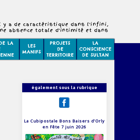
l y a de caractéristique dans l'infini,
une absence totale d'intimité et dans
rnité une absence totale d'horaires..
DE LA
PROJETS
LA
LES
E
DE
CONSCIENCE
MANIFS
IENNE
TERRITOIRE
DE SULTAN
également sous la rubrique
La Cubipostale Bons Baisers d’Orly
en Fête 7 juin 2026