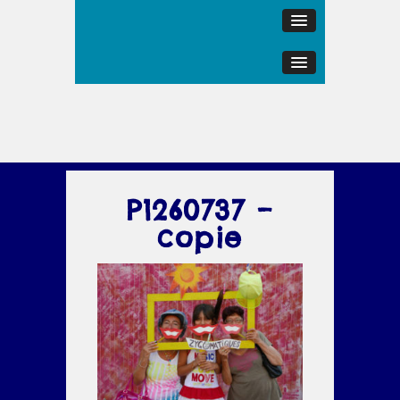
P1260737 –
copie