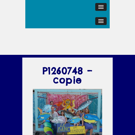
P1260748 –
copie