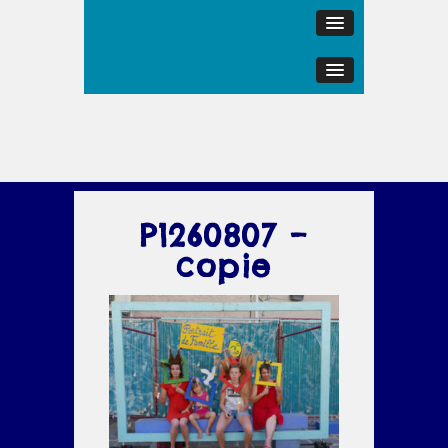
P1260807 –
copie