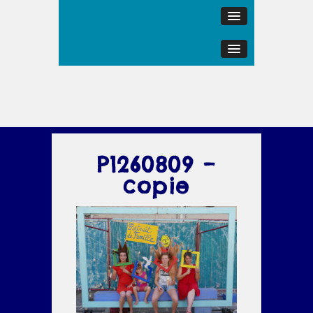
P1260809 –
copie