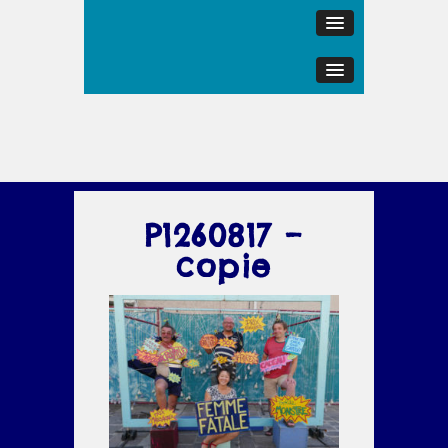
P1260817 –
copie