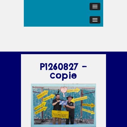
P1260827 –
copie