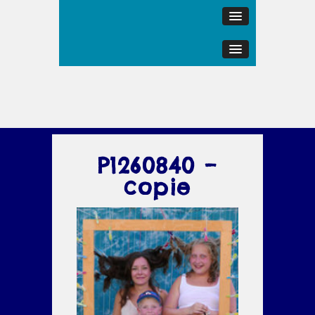
P1260840 –
copie