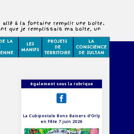
 allé à la fontaine remplir une boîte.
nt que je remplissais ma boîte, un
e plantait un poteau à côté de la
fontaine.
DE LA
PROJETS
LA
LES
vous étonne pas que deux évènements
E
DE
CONSCIENCE
MANIFS
ifférents puissent se passer en même
IENNE
TERRITOIRE
DE SULTAN
temps ?
également sous la rubrique
La Cubipostale Bons Baisers d’Orly
en Fête 7 juin 2026