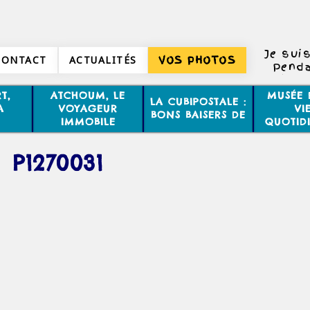
Je suis
CONTACT
ACTUALITÉS
VOS PHOTOS
Penda
homm
T,
ATCHOUM, LE
MUSÉE 
LA CUBIPOSTALE :
Ca ne 
A
VOYAGEUR
VI
BONS BAISERS DE
aussi d
IMMOBILE
QUOTID
P1270031