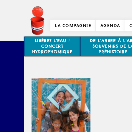
LA COMPAGNIE
AGENDA
LIBÉREZ L’EAU !
DE L’ARBRE À L’AR
CONCERT
SOUVENIRS DE L
HYDROPHONIQUE
PRÉHISTOIRE