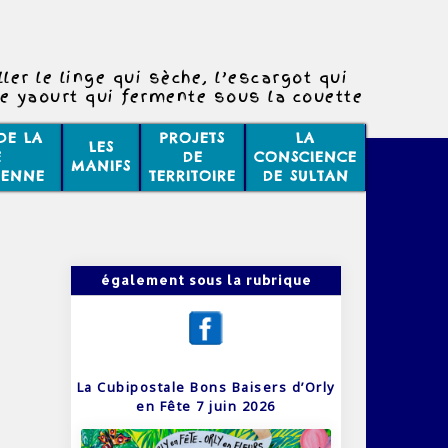
ler le linge qui sèche, l’escargot qui
e yaourt qui fermente sous la couette
indre, de temps en temps, à la vacuité
 poil dans l’espace interplanétaire.
DE LA
PROJETS
LA
LES
E
DE
CONSCIENCE
MANIFS
IENNE
TERRITOIRE
DE SULTAN
également sous la rubrique
La Cubipostale Bons Baisers d’Orly
en Fête 7 juin 2026