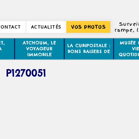
Surveil
CONTACT
ACTUALITÉS
VOS PHOTOS
rampe, l
et atte
d’un
T,
ATCHOUM, LE
MUSÉE 
LA CUBIPOSTALE :
A
VOYAGEUR
VI
BONS BAISERS DE
IMMOBILE
QUOTID
P1270051