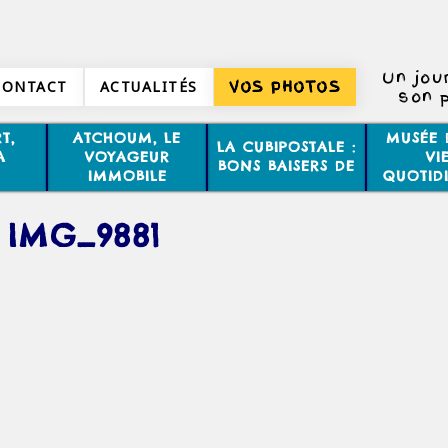
Un jou
CONTACT
ACTUALITÉS
VOS PHOTOS
son p
T,
ATCHOUM, LE
MUSÉE 
LA CUBIPOSTALE :
A
VOYAGEUR
VI
BONS BAISERS DE
IMMOBILE
QUOTID
IMG_9881