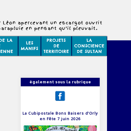
r Léon apercevant un escargot ouvrit
arapluie en pensant qu’il pleuvait.
C’était exact !
DE LA
PROJETS
LA
LES
E
DE
CONSCIENCE
MANIFS
IENNE
TERRITOIRE
DE SULTAN
également sous la rubrique
La Cubipostale Bons Baisers d’Orly
en Fête 7 juin 2026