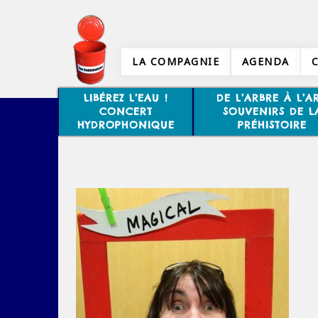
LA COMPAGNIE
AGENDA
LIBÉREZ L’EAU !
DE L’ARBRE À L’AR
CONCERT
SOUVENIRS DE L
HYDROPHONIQUE
PRÉHISTOIRE