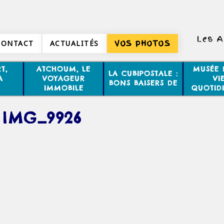
Les A
CONTACT
ACTUALITÉS
VOS PHOTOS
T,
ATCHOUM, LE
MUSÉE 
LA CUBIPOSTALE :
A
VOYAGEUR
VI
BONS BAISERS DE
IMMOBILE
QUOTID
IMG_9926