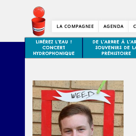
LA COMPAGNIE
AGENDA
LIBÉREZ L’EAU !
DE L’ARBRE À L’AR
CONCERT
SOUVENIRS DE L
HYDROPHONIQUE
PRÉHISTOIRE