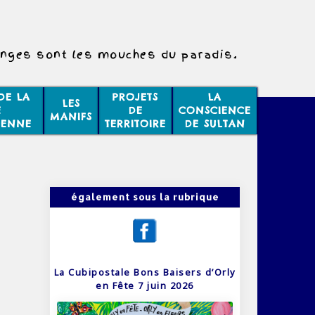
nges sont les mouches du paradis.
DE LA
PROJETS
LA
LES
E
DE
CONSCIENCE
MANIFS
IENNE
TERRITOIRE
DE SULTAN
également sous la rubrique
La Cubipostale Bons Baisers d’Orly
en Fête 7 juin 2026