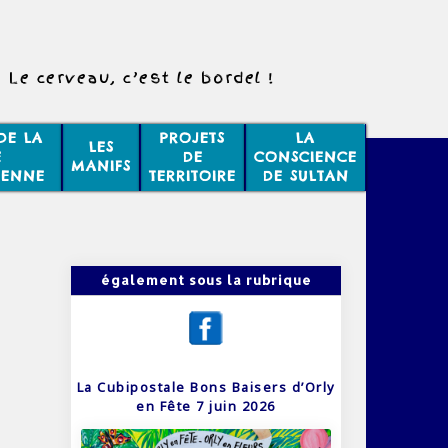
Le cerveau, c’est le bordel !
DE LA
PROJETS
LA
LES
E
DE
CONSCIENCE
MANIFS
IENNE
TERRITOIRE
DE SULTAN
également sous la rubrique
La Cubipostale Bons Baisers d’Orly
en Fête 7 juin 2026