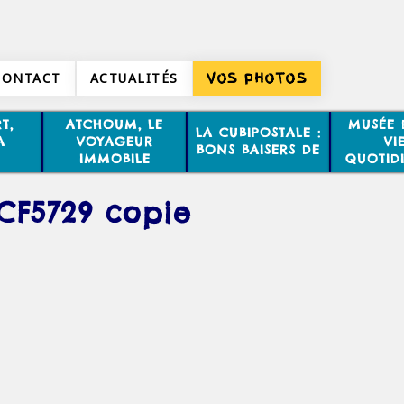
CONTACT
ACTUALITÉS
VOS PHOTOS
T,
ATCHOUM, LE
MUSÉE 
LA CUBIPOSTALE :
A
VOYAGEUR
VI
BONS BAISERS DE
IMMOBILE
QUOTID
CF5729 copie