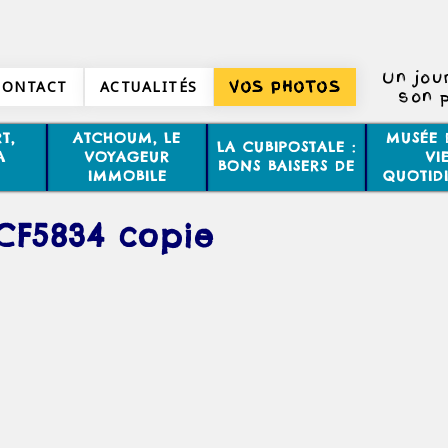
Un jou
CONTACT
ACTUALITÉS
VOS PHOTOS
son p
T,
ATCHOUM, LE
MUSÉE 
LA CUBIPOSTALE :
A
VOYAGEUR
VI
BONS BAISERS DE
IMMOBILE
QUOTID
CF5834 copie