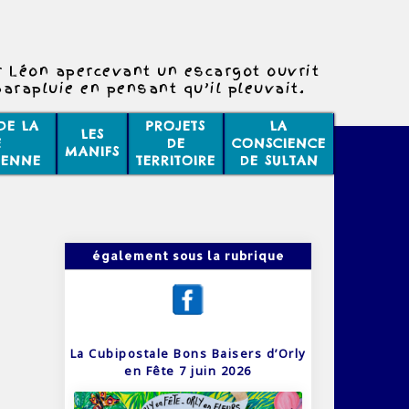
r Léon apercevant un escargot ouvrit
arapluie en pensant qu’il pleuvait.
C’était exact !
DE LA
PROJETS
LA
LES
E
DE
CONSCIENCE
MANIFS
IENNE
TERRITOIRE
DE SULTAN
également sous la rubrique
La Cubipostale Bons Baisers d’Orly
en Fête 7 juin 2026