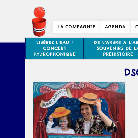
LA COMPAGNIE
AGENDA
LIBÉREZ L’EAU !
DE L’ARBRE À L’AR
CONCERT
SOUVENIRS DE L
HYDROPHONIQUE
PRÉHISTOIRE
DS