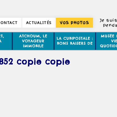
Je suis
CONTACT
ACTUALITÉS
VOS PHOTOS
Penda
homm
T,
ATCHOUM, LE
MUSÉE 
LA CUBIPOSTALE :
Ca ne 
A
VOYAGEUR
VI
BONS BAISERS DE
aussi d
IMMOBILE
QUOTID
852 copie copie