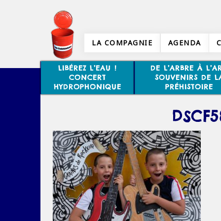
LA COMPAGNIE
AGENDA
LIBÉREZ L’EAU !
DE L’ARBRE À L’AR
CONCERT
SOUVENIRS DE L
HYDROPHONIQUE
PRÉHISTOIRE
DSCF5