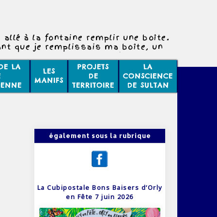
 allé à la fontaine remplir une boîte.
nt que je remplissais ma boîte, un
e plantait un poteau à côté de la
fontaine.
DE LA
PROJETS
LA
LES
vous étonne pas que deux évènements
E
DE
CONSCIENCE
MANIFS
ifférents puissent se passer en même
IENNE
TERRITOIRE
DE SULTAN
temps ?
également sous la rubrique
La Cubipostale Bons Baisers d’Orly
en Fête 7 juin 2026