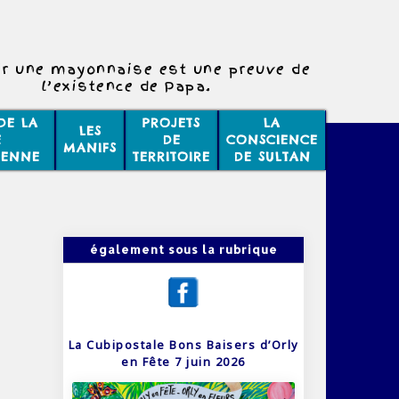
r une mayonnaise est une preuve de
l’existence de Papa.
DE LA
PROJETS
LA
LES
E
DE
CONSCIENCE
MANIFS
IENNE
TERRITOIRE
DE SULTAN
également sous la rubrique
La Cubipostale Bons Baisers d’Orly
en Fête 7 juin 2026