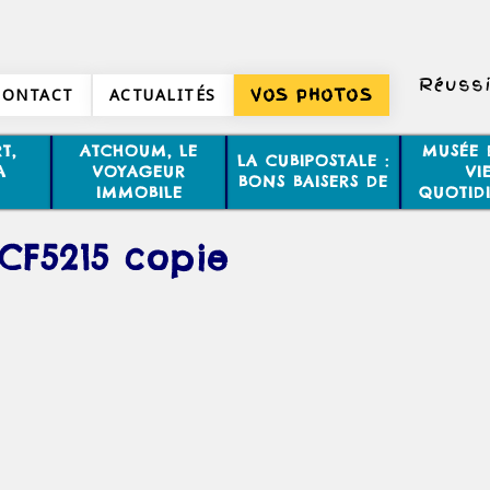
Réussi
CONTACT
ACTUALITÉS
VOS PHOTOS
T,
ATCHOUM, LE
MUSÉE 
LA CUBIPOSTALE :
A
VOYAGEUR
VI
BONS BAISERS DE
IMMOBILE
QUOTID
CF5215 copie