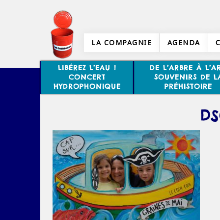
LA COMPAGNIE
AGENDA
LIBÉREZ L’EAU !
DE L’ARBRE À L’AR
CONCERT
SOUVENIRS DE L
HYDROPHONIQUE
PRÉHISTOIRE
DS