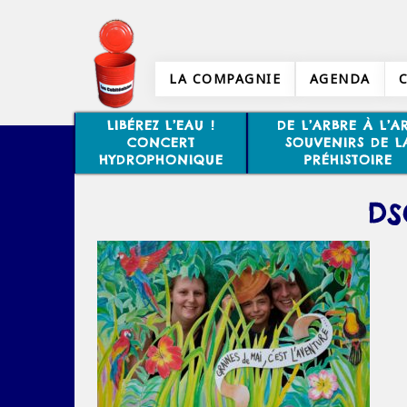
LA COMPAGNIE
AGENDA
LIBÉREZ L’EAU !
DE L’ARBRE À L’AR
CONCERT
SOUVENIRS DE L
HYDROPHONIQUE
PRÉHISTOIRE
DS