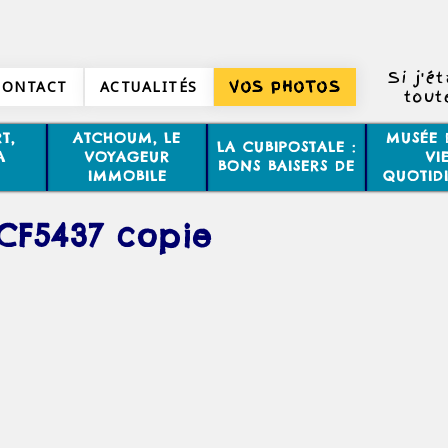
Si j'é
CONTACT
ACTUALITÉS
VOS PHOTOS
tout
toute
T,
ATCHOUM, LE
MUSÉE 
LA CUBIPOSTALE :
minu
A
VOYAGEUR
VI
BONS BAISERS DE
IMMOBILE
QUOTID
CF5437 copie