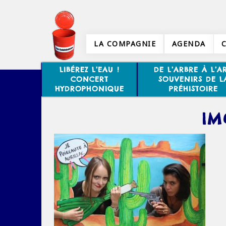
LA COMPAGNIE
AGENDA
LIBÉREZ L’EAU !
DE L’ARBRE À L’AR
CONCERT
SOUVENIRS DE L
HYDROPHONIQUE
PRÉHISTOIRE
IM