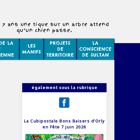
 7 ans une tique sur un arbre attend
qu’un chien passe.
Une chèvre passe.
Chic ! Une vache
DE LA
PROJETS
LA
LES
et elle se laisse tomber.
E
DE
CONSCIENCE
MANIFS
C’était un tigre!
IENNE
TERRITOIRE
DE SULTAN
également sous la rubrique
La Cubipostale Bons Baisers d’Orly
en Fête 7 juin 2026