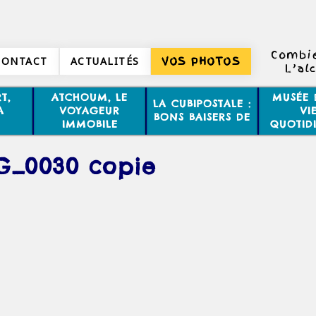
Combie
CONTACT
ACTUALITÉS
VOS PHOTOS
L’al
T,
ATCHOUM, LE
MUSÉE 
LA CUBIPOSTALE :
A
VOYAGEUR
VI
BONS BAISERS DE
IMMOBILE
QUOTID
G_0030 copie