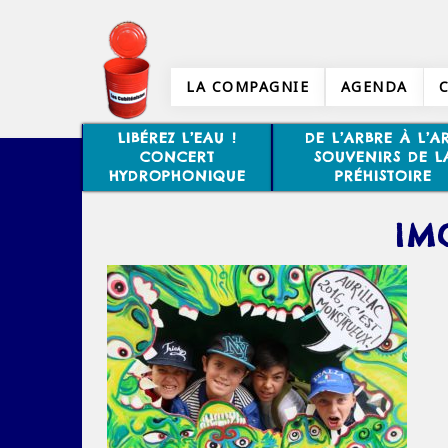
LA COMPAGNIE
AGENDA
LIBÉREZ L’EAU !
DE L’ARBRE À L’AR
CONCERT
SOUVENIRS DE L
HYDROPHONIQUE
PRÉHISTOIRE
IM