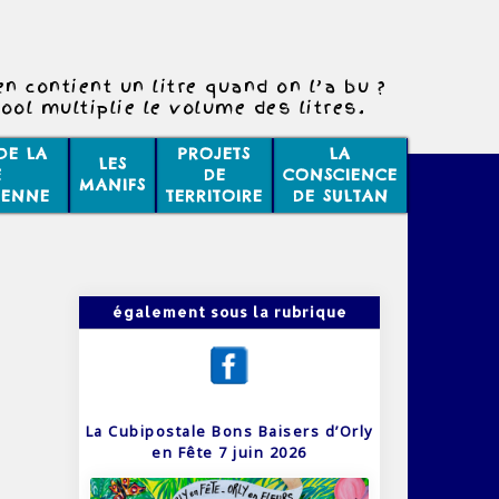
n contient un litre quand on l’a bu ?
cool multiplie le volume des litres.
DE LA
PROJETS
LA
LES
E
DE
CONSCIENCE
MANIFS
IENNE
TERRITOIRE
DE SULTAN
également sous la rubrique
La Cubipostale Bons Baisers d’Orly
en Fête 7 juin 2026