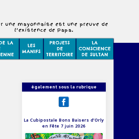
r une mayonnaise est une preuve de
l’existence de Papa.
DE LA
PROJETS
LA
LES
E
DE
CONSCIENCE
MANIFS
IENNE
TERRITOIRE
DE SULTAN
également sous la rubrique
La Cubipostale Bons Baisers d’Orly
en Fête 7 juin 2026