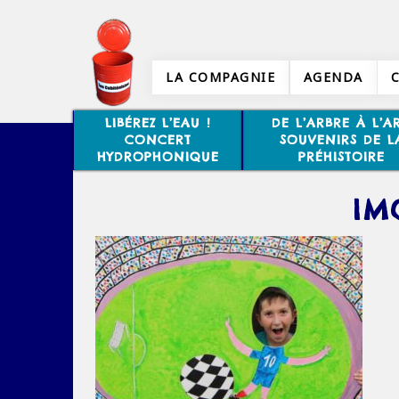
LA COMPAGNIE
AGENDA
LIBÉREZ L’EAU !
DE L’ARBRE À L’AR
CONCERT
SOUVENIRS DE L
HYDROPHONIQUE
PRÉHISTOIRE
IM