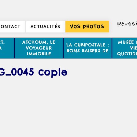
Réussi
CONTACT
ACTUALITÉS
VOS PHOTOS
T,
ATCHOUM, LE
MUSÉE 
LA CUBIPOSTALE :
A
VOYAGEUR
VI
BONS BAISERS DE
IMMOBILE
QUOTID
G_0045 copie