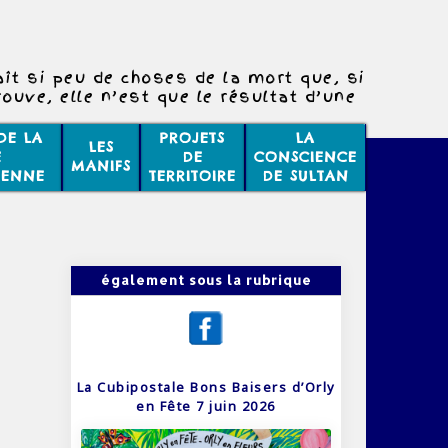
ît si peu de choses de la mort que, si
rouve, elle n’est que le résultat d’une
mauvaise scolarité.
DE LA
PROJETS
LA
LES
E
DE
CONSCIENCE
MANIFS
IENNE
TERRITOIRE
DE SULTAN
également sous la rubrique
La Cubipostale Bons Baisers d’Orly
en Fête 7 juin 2026