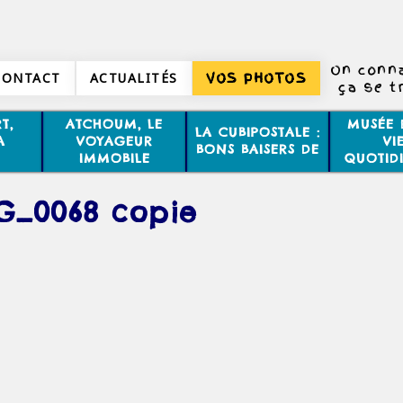
On conna
CONTACT
ACTUALITÉS
VOS PHOTOS
ça se t
T,
ATCHOUM, LE
MUSÉE 
LA CUBIPOSTALE :
A
VOYAGEUR
VI
BONS BAISERS DE
IMMOBILE
QUOTID
G_0068 copie