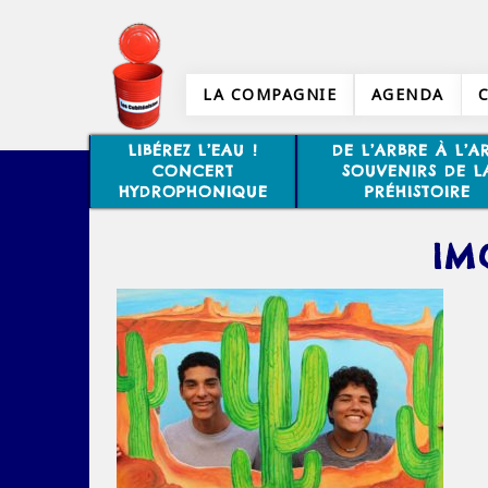
LA COMPAGNIE
AGENDA
LIBÉREZ L’EAU !
DE L’ARBRE À L’AR
CONCERT
SOUVENIRS DE L
HYDROPHONIQUE
PRÉHISTOIRE
IM