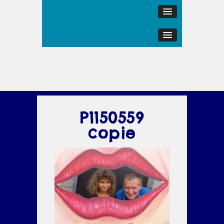
P1150559
copie