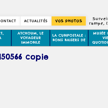
Surveil
CONTACT
ACTUALITÉS
VOS PHOTOS
rampe, l
et atte
d’un
T,
ATCHOUM, LE
MUSÉE 
LA CUBIPOSTALE :
A
VOYAGEUR
VI
BONS BAISERS DE
IMMOBILE
QUOTID
1150566 copie