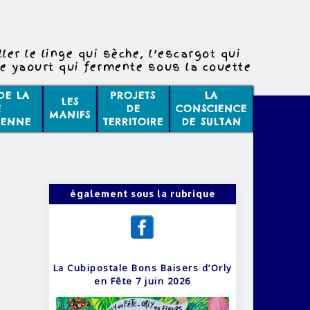
ler le linge qui sèche, l’escargot qui
e yaourt qui fermente sous la couette
indre, de temps en temps, à la vacuité
 poil dans l’espace interplanétaire.
DE LA
PROJETS
LA
LES
E
DE
CONSCIENCE
MANIFS
IENNE
TERRITOIRE
DE SULTAN
également sous la rubrique
La Cubipostale Bons Baisers d’Orly
en Fête 7 juin 2026