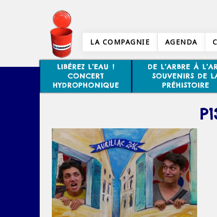
LA COMPAGNIE
AGENDA
LIBÉREZ L’EAU !
DE L’ARBRE À L’AR
CONCERT
SOUVENIRS DE L
HYDROPHONIQUE
PRÉHISTOIRE
P1