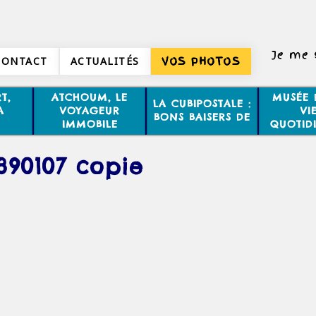
Je me 
CONTACT
ACTUALITÉS
VOS PHOTOS
T,
ATCHOUM, LE
MUSÉE 
LA CUBIPOSTALE :
A
VOYAGEUR
VI
BONS BAISERS DE
IMMOBILE
QUOTID
390107 copie