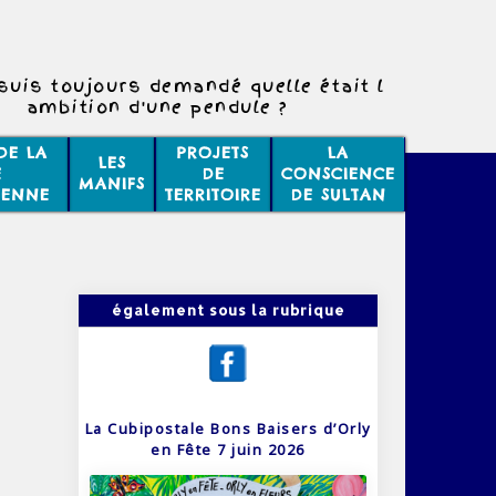
suis toujours demandé quelle était l
ambition d'une pendule ?
DE LA
PROJETS
LA
LES
E
DE
CONSCIENCE
MANIFS
IENNE
TERRITOIRE
DE SULTAN
également sous la rubrique
La Cubipostale Bons Baisers d’Orly
en Fête 7 juin 2026