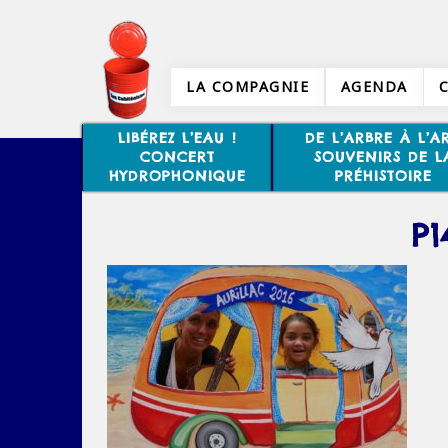
LA COMPAGNIE
AGENDA
LIBÉREZ L’EAU !
DE L’ARBRE À L’AR
CONCERT
SOUVENIRS DE L
HYDROPHONIQUE
PRÉHISTOIRE
P1