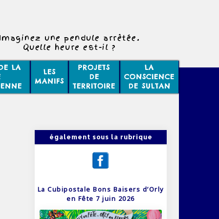
Imaginez une pendule arrêtée.
Quelle heure est-il ?
DE LA
PROJETS
LA
LES
E
DE
CONSCIENCE
MANIFS
IENNE
TERRITOIRE
DE SULTAN
également sous la rubrique
La Cubipostale Bons Baisers d’Orly
en Fête 7 juin 2026