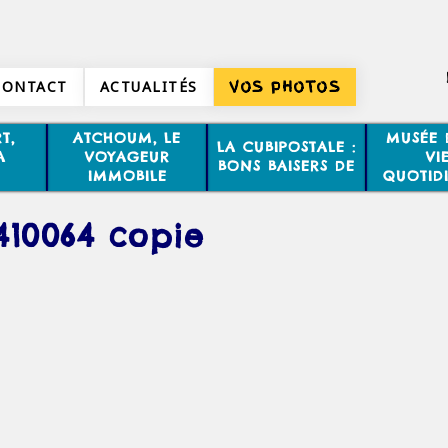
CONTACT
ACTUALITÉS
VOS PHOTOS
T,
ATCHOUM, LE
MUSÉE 
LA CUBIPOSTALE :
A
VOYAGEUR
VI
BONS BAISERS DE
IMMOBILE
QUOTID
410064 copie