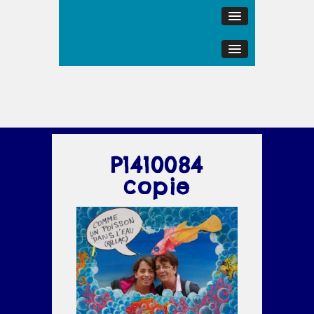
P1410084
copie