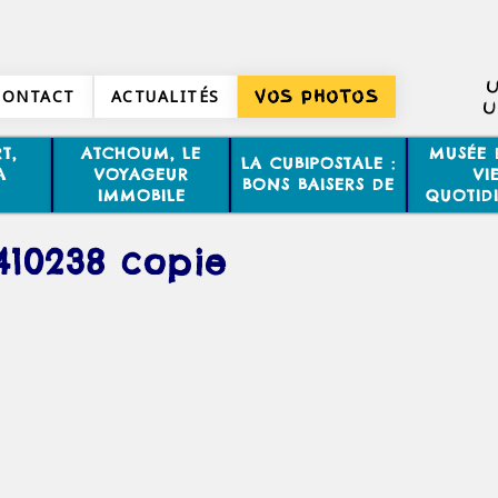
U
CONTACT
ACTUALITÉS
VOS PHOTOS
U
T,
ATCHOUM, LE
MUSÉE 
LA CUBIPOSTALE :
A
VOYAGEUR
VI
BONS BAISERS DE
IMMOBILE
QUOTID
410238 copie