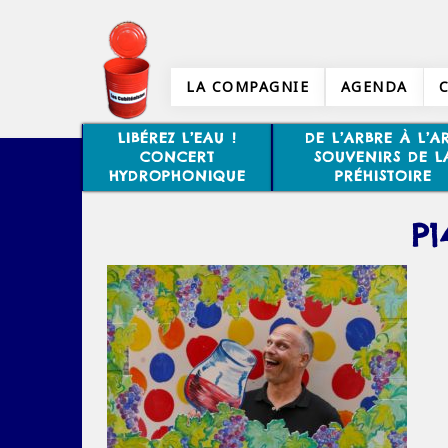
LA COMPAGNIE
AGENDA
LIBÉREZ L’EAU !
DE L’ARBRE À L’AR
CONCERT
SOUVENIRS DE L
HYDROPHONIQUE
PRÉHISTOIRE
P1