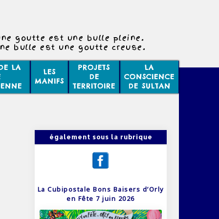
ne goutte est une bulle pleine.
ne bulle est une goutte creuse.
DE LA
PROJETS
LA
LES
E
DE
CONSCIENCE
MANIFS
IENNE
TERRITOIRE
DE SULTAN
également sous la rubrique
La Cubipostale Bons Baisers d’Orly
en Fête 7 juin 2026