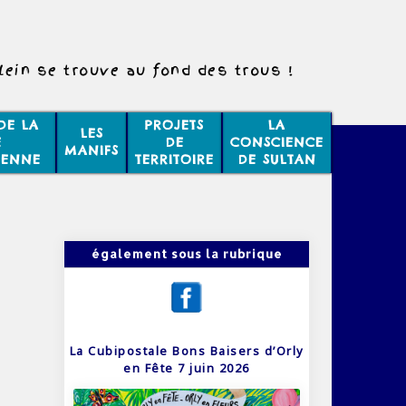
lein se trouve au fond des trous !
DE LA
PROJETS
LA
LES
E
DE
CONSCIENCE
MANIFS
IENNE
TERRITOIRE
DE SULTAN
également sous la rubrique
La Cubipostale Bons Baisers d’Orly
en Fête 7 juin 2026