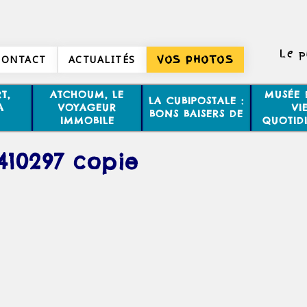
Le p
CONTACT
ACTUALITÉS
VOS PHOTOS
T,
ATCHOUM, LE
MUSÉE 
LA CUBIPOSTALE :
A
VOYAGEUR
VI
BONS BAISERS DE
IMMOBILE
QUOTID
410297 copie