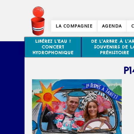
LA COMPAGNIE
AGENDA
LIBÉREZ L’EAU !
DE L’ARBRE À L’AR
CONCERT
SOUVENIRS DE L
HYDROPHONIQUE
PRÉHISTOIRE
P1