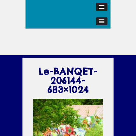
Le-BANQET-
206144-
683×1024