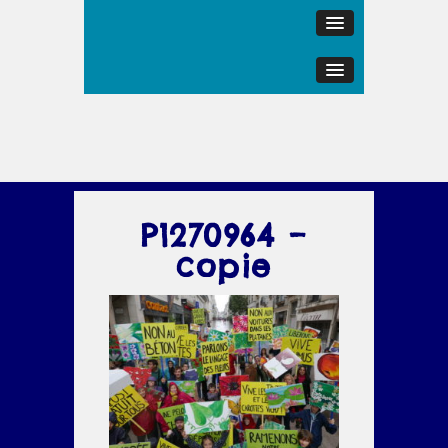
P1270964 –
copie