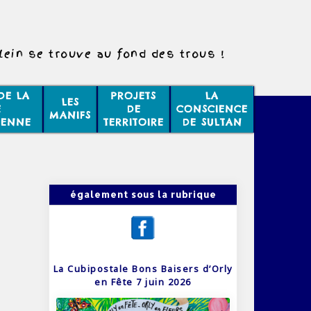
lein se trouve au fond des trous !
DE LA
PROJETS
LA
LES
E
DE
CONSCIENCE
MANIFS
IENNE
TERRITOIRE
DE SULTAN
également sous la rubrique
La Cubipostale Bons Baisers d’Orly
en Fête 7 juin 2026