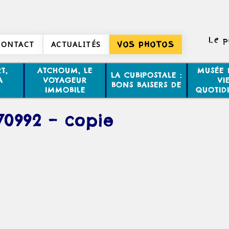
Le p
CONTACT
ACTUALITÉS
VOS PHOTOS
T,
ATCHOUM, LE
MUSÉE 
LA CUBIPOSTALE :
A
VOYAGEUR
VI
BONS BAISERS DE
IMMOBILE
QUOTID
70992 – copie