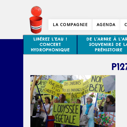
LA COMPAGNIE
AGENDA
LIBÉREZ L’EAU !
DE L’ARBRE À L’AR
CONCERT
SOUVENIRS DE L
HYDROPHONIQUE
PRÉHISTOIRE
P12