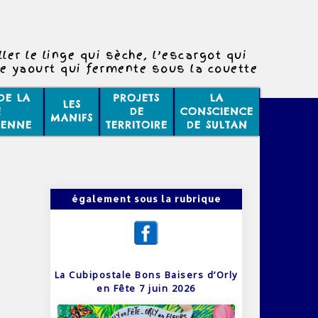
ler le linge qui sèche, l’escargot qui
e yaourt qui fermente sous la couette
indre, de temps en temps, à la vacuité
 poil dans l’espace interplanétaire.
DE LA
PROJETS
LA
LES
E
DE
CONSCIENCE
MANIFS
IENNE
TERRITOIRE
DE SULTAN
également sous la rubrique
La Cubipostale Bons Baisers d’Orly
en Fête 7 juin 2026