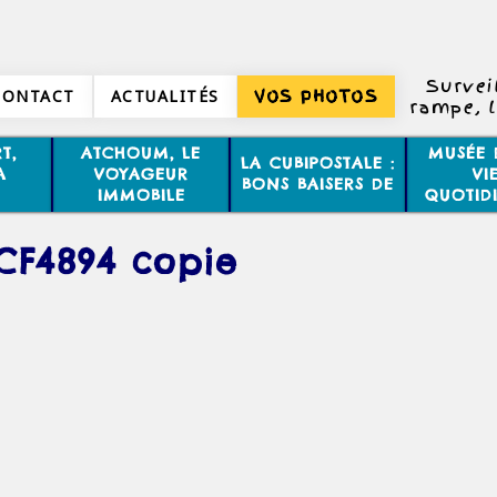
Surveil
CONTACT
ACTUALITÉS
VOS PHOTOS
rampe, l
et atte
d’un
T,
ATCHOUM, LE
MUSÉE 
LA CUBIPOSTALE :
A
VOYAGEUR
VI
BONS BAISERS DE
IMMOBILE
QUOTID
CF4894 copie