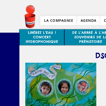
LA COMPAGNIE
AGENDA
LIBÉREZ L’EAU !
DE L’ARBRE À L’AR
CONCERT
SOUVENIRS DE L
HYDROPHONIQUE
PRÉHISTOIRE
DS