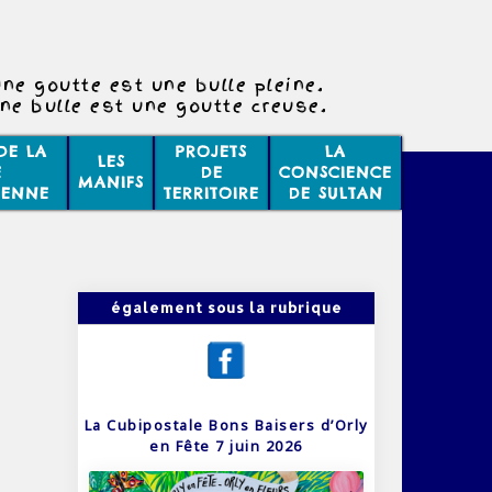
ne goutte est une bulle pleine.
ne bulle est une goutte creuse.
DE LA
PROJETS
LA
LES
E
DE
CONSCIENCE
MANIFS
IENNE
TERRITOIRE
DE SULTAN
également sous la rubrique
La Cubipostale Bons Baisers d’Orly
en Fête 7 juin 2026