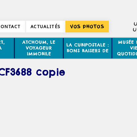
U
CONTACT
ACTUALITÉS
VOS PHOTOS
U
T,
ATCHOUM, LE
MUSÉE 
LA CUBIPOSTALE :
A
VOYAGEUR
VI
BONS BAISERS DE
IMMOBILE
QUOTID
CF3688 copie