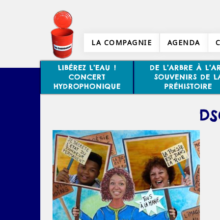
LA COMPAGNIE
AGENDA
LIBÉREZ L’EAU !
DE L’ARBRE À L’AR
CONCERT
SOUVENIRS DE L
HYDROPHONIQUE
PRÉHISTOIRE
DS