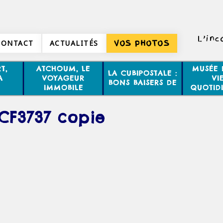
L’inc
CONTACT
ACTUALITÉS
VOS PHOTOS
T,
ATCHOUM, LE
MUSÉE 
LA CUBIPOSTALE :
A
VOYAGEUR
VI
BONS BAISERS DE
IMMOBILE
QUOTID
CF3737 copie