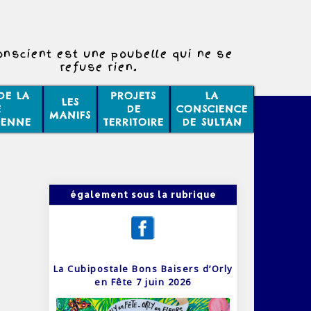
onscient est une poubelle qui ne se
refuse rien.
DE LA
PROJETS
LA
LES
E
DE
CONSCIENCE
MANIFS
IENNE
TERRITOIRE
DE SULTAN
également sous la rubrique
La Cubipostale Bons Baisers d’Orly
en Fête 7 juin 2026