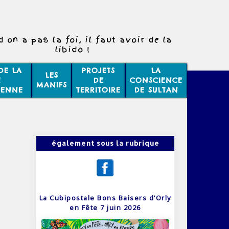
 on a pas la foi, il faut avoir de la
libido !
DE LA
PROJETS
LA
LES
E
DE
CONSCIENCE
MANIFS
IENNE
TERRITOIRE
DE SULTAN
également sous la rubrique
La Cubipostale Bons Baisers d’Orly
en Fête 7 juin 2026