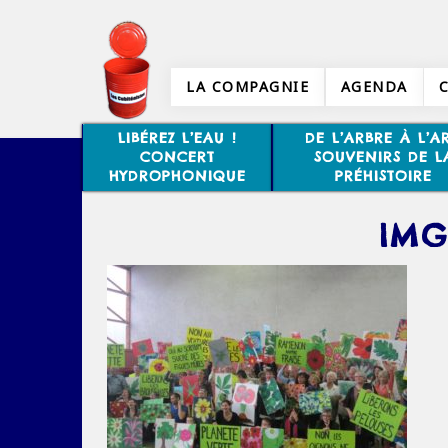
LA COMPAGNIE
AGENDA
LIBÉREZ L’EAU !
DE L’ARBRE À L’AR
CONCERT
SOUVENIRS DE L
HYDROPHONIQUE
PRÉHISTOIRE
IMG