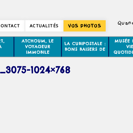
Quand
CONTACT
ACTUALITÉS
VOS PHOTOS
T,
ATCHOUM, LE
MUSÉE 
LA CUBIPOSTALE :
A
VOYAGEUR
VI
BONS BAISERS DE
IMMOBILE
QUOTID
_3075-1024×768