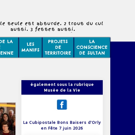
le seule est absurde. 2 trous du cul
aussi. 3 fesses aussi.
trous du cul sont tout à fait logiques
pour 3 fesses.
DE LA
PROJETS
LA
LES
E
DE
CONSCIENCE
MANIFS
IENNE
TERRITOIRE
DE SULTAN
également sous la rubrique
Musée de la Vie
La Cubipostale Bons Baisers d’Orly
en Fête 7 juin 2026