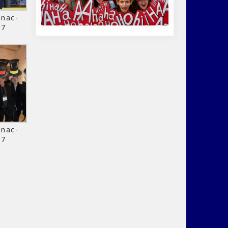
nac-
17
nac-
17