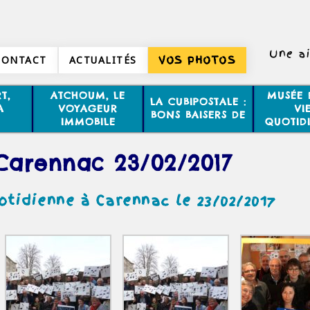
Une ai
CONTACT
ACTUALITÉS
VOS PHOTOS
Non, 2 
T,
ATCHOUM, LE
MUSÉE 
LA CUBIPOSTALE :
A
VOYAGEUR
VI
BONS BAISERS DE
IMMOBILE
QUOTID
Carennac 23/02/2017
tidienne à Carennac le 23/02/2017