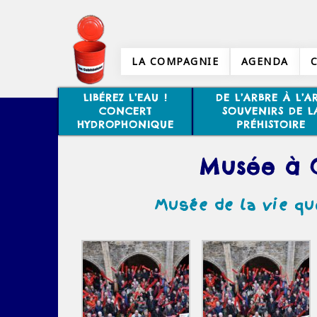
LA COMPAGNIE
AGENDA
LIBÉREZ L’EAU !
DE L’ARBRE À L’AR
CONCERT
SOUVENIRS DE L
HYDROPHONIQUE
PRÉHISTOIRE
Musée à 
Musée de la vie quo