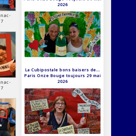
2026
nac-
17
La Cubipostale bons baisers de…
Paris Onze Bouge toujours 29 mai
2026
nac-
17