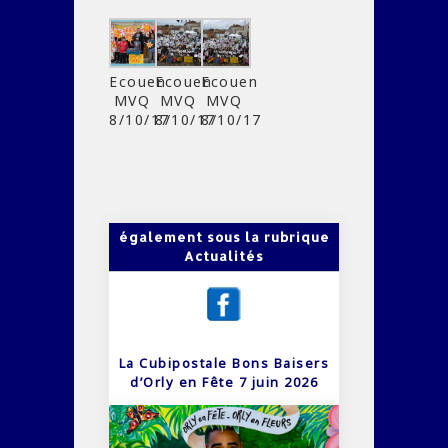
Ecouen
Ecouen
Ecouen
MVQ
MVQ
MVQ
8/10/17
8/10/17
8/10/17
également sous la rubrique
Actualités
La Cubipostale Bons Baisers
d’Orly en Fête 7 juin 2026