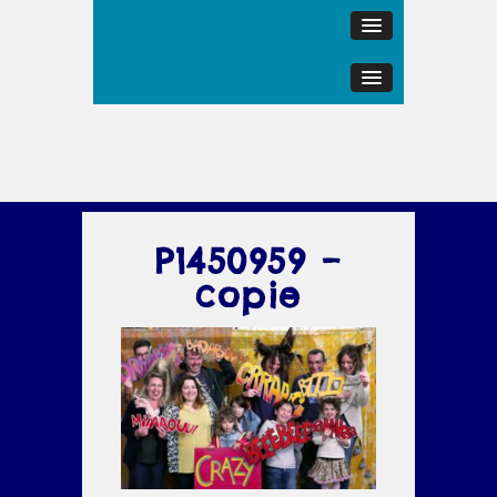
P1450959 –
copie