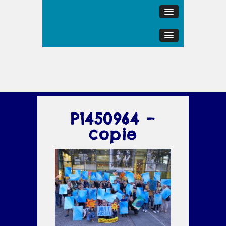
P1450964 –
copie