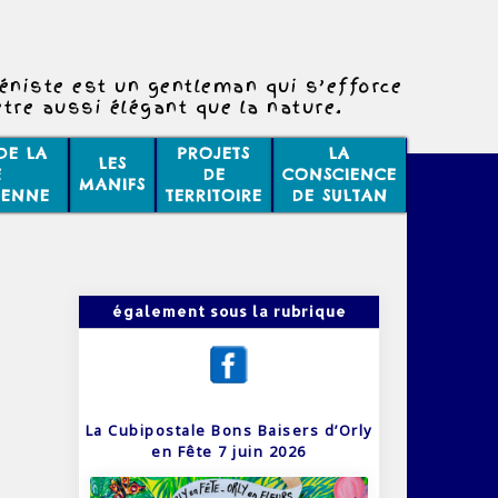
téniste est un gentleman qui s’efforce
être aussi élégant que la nature.
DE LA
PROJETS
LA
LES
E
DE
CONSCIENCE
MANIFS
IENNE
TERRITOIRE
DE SULTAN
également sous la rubrique
La Cubipostale Bons Baisers d’Orly
en Fête 7 juin 2026