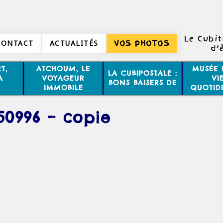
Le Cubi
CONTACT
ACTUALITÉS
VOS PHOTOS
d’
T,
ATCHOUM, LE
MUSÉE 
LA CUBIPOSTALE :
A
VOYAGEUR
VI
BONS BAISERS DE
IMMOBILE
QUOTID
50996 – copie