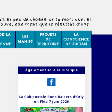
ît si peu de choses de la mort que, si
rouve, elle n’est que le résultat d’une
mauvaise scolarité.
DE LA
PROJETS
LA
LES
E
DE
CONSCIENCE
MANIFS
IENNE
TERRITOIRE
DE SULTAN
également sous la rubrique
La Cubipostale Bons Baisers d’Orly
en Fête 7 juin 2026