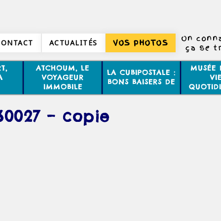
On conna
CONTACT
ACTUALITÉS
VOS PHOTOS
ça se t
T,
ATCHOUM, LE
MUSÉE 
LA CUBIPOSTALE :
A
VOYAGEUR
VI
BONS BAISERS DE
IMMOBILE
QUOTID
60027 – copie