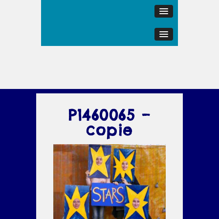
P1460065 –
copie