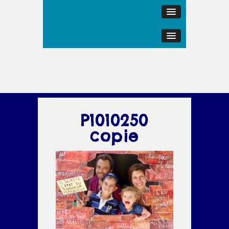
P1010250
copie