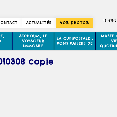
Il es
CONTACT
ACTUALITÉS
VOS PHOTOS
T,
ATCHOUM, LE
MUSÉE 
LA CUBIPOSTALE :
A
VOYAGEUR
VI
BONS BAISERS DE
IMMOBILE
QUOTID
010308 copie