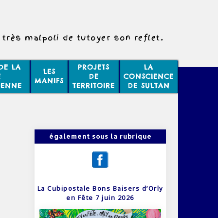
t très malpoli de tutoyer son reflet.
DE LA
PROJETS
LA
LES
E
DE
CONSCIENCE
MANIFS
IENNE
TERRITOIRE
DE SULTAN
également sous la rubrique
La Cubipostale Bons Baisers d’Orly
en Fête 7 juin 2026