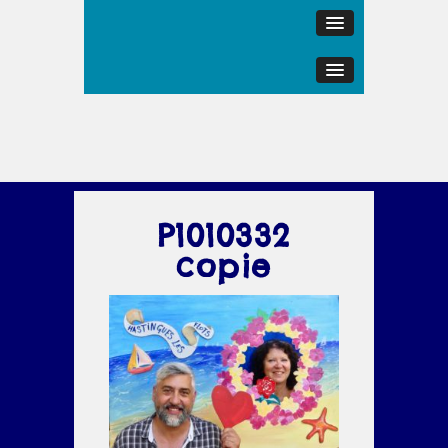
P1010332
copie